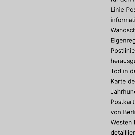
Linie Po
informat
Wandsch
Eigenreg
Postlini
herausge
Tod in d
Karte d
Jahrhund
Postkart
von Berl
Westen b
detailli