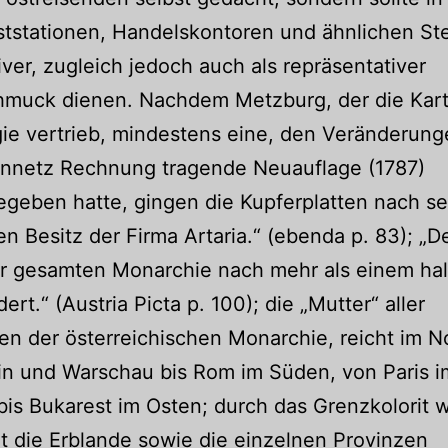
ststationen, Handelskontoren und ähnlichen Ste
iver, zugleich jedoch auch als repräsentativer
muck dienen. Nachdem Metzburg, der die Kart
ie vertrieb, mindestens eine, den Veränderung
ennetz Rechnung tragende Neuauflage (1787)
geben hatte, gingen die Kupferplatten nach s
en Besitz der Firma Artaria.“ (ebenda p. 83); „D
er gesamten Monarchie nach mehr als einem ha
ert.“ (Austria Picta p. 100); die „Mutter“ aller
en der österreichischen Monarchie, reicht im 
in und Warschau bis Rom im Süden, von Paris i
is Bukarest im Osten; durch das Grenzkolorit 
ert die Erblande sowie die einzelnen Provinzen