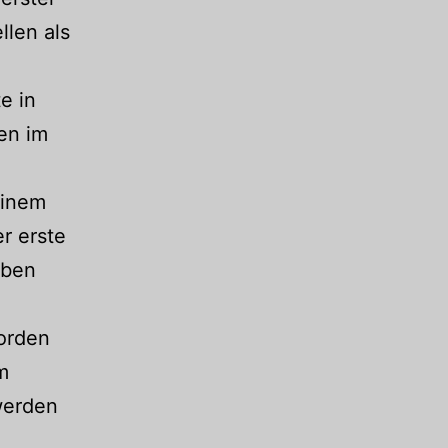
llen als
e in
en im
einem
er erste
lben
Norden
m
werden