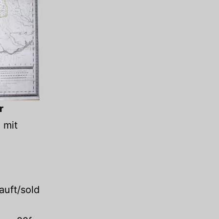
r
 mit
auft/sold