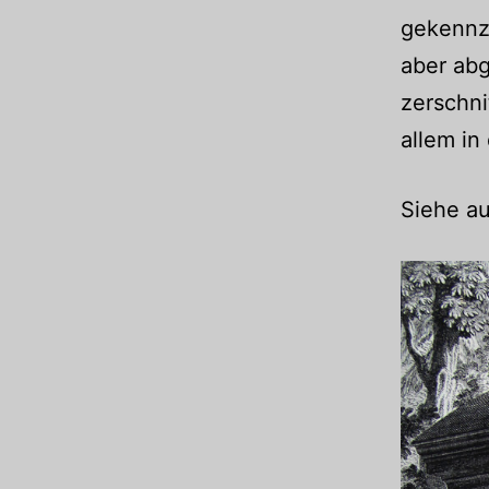
gekennze
aber abg
zerschni
allem in
Siehe a