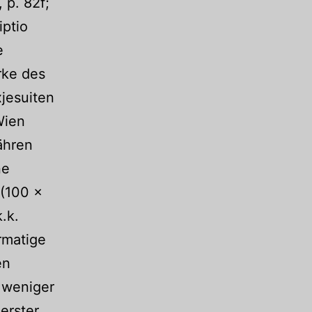
 p. 82f;
iptio
e
rke des
jesuiten
Wien
ähren
ne
 (100 x
.k.
rmatige
en
 weniger
erster