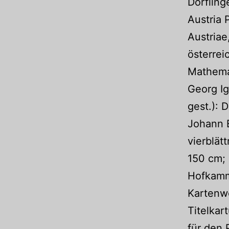
Dörfling
Austria 
Austriae
österrei
Mathemat
Georg Ig
gest.):
Johann E
vierblät
150 cm; 
Hofkamme
Kartenwe
Titelkar
für den 