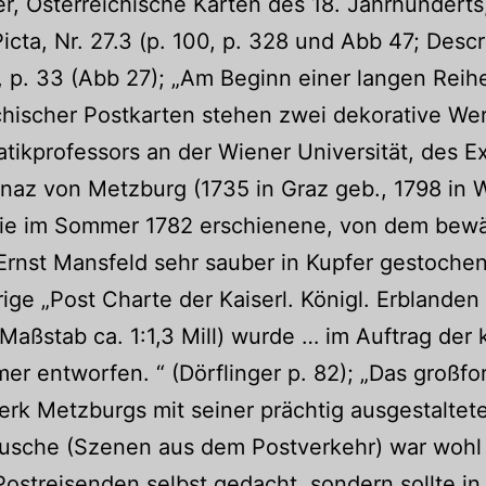
er, Österreichische Karten des 18. Jahrhunderts,
Picta, Nr. 27.3 (p. 100, p. 328 und Abb 47; Descr
, p. 33 (Abb 27); „Am Beginn einer langen Reih
chischer Postkarten stehen zwei dekorative We
ikprofessors an der Wiener Universität, des Ex
naz von Metzburg (1735 in Graz geb., 1798 in 
 Die im Sommer 1782 erschienene, von dem bew
rnst Mansfeld sehr sauber in Kupfer gestoche
trige „Post Charte der Kaiserl. Königl. Erblanden
Maßstab ca. 1:1,3 Mill) wurde … im Auftrag der k
r entworfen. “ (Dörflinger p. 82); „Das großfo
rk Metzburgs mit seiner prächtig ausgestaltet
tusche (Szenen aus dem Postverkehr) war wohl
Postreisenden selbst gedacht, sondern sollte in 