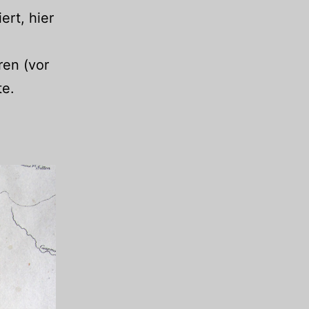
rt, hier
ren (vor
te.