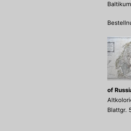
Baltikum
Bestell
of Russi
Altkolor
Blattgr.