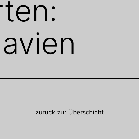
ten:
avien
zurück zur Überschicht
: