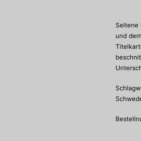
Seltene 
und dem 
Titelkar
beschnit
Untersch
Schlagwo
Schwede
Bestell