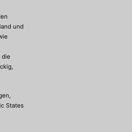
den
sland und
wie
 die
ckig,
gen,
ic States