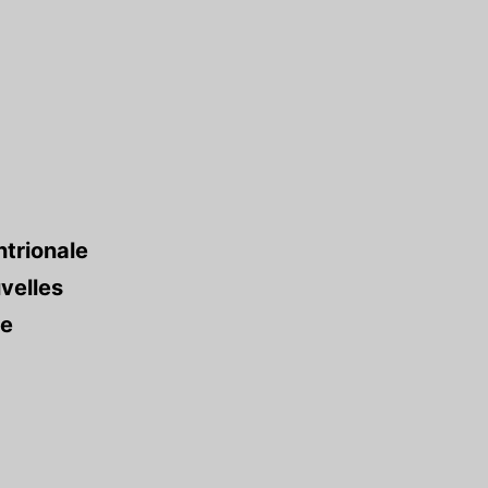
ntrionale
velles
ie