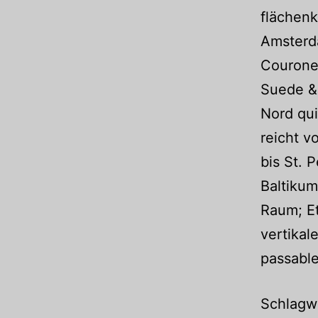
flächenk
Amsterda
Courone
Suede &
Nord qu
reicht v
bis St. 
Baltikum
Raum; Et
vertikal
passabl
Schlagwo