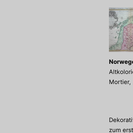
Norwege
Altkolor
Mortier,
Dekorat
zum erst