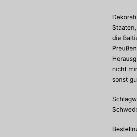
Dekorat
Staaten,
die Balt
Preußen
Herausge
nicht mi
sonst gu
Schlagwo
Schweden
Bestell