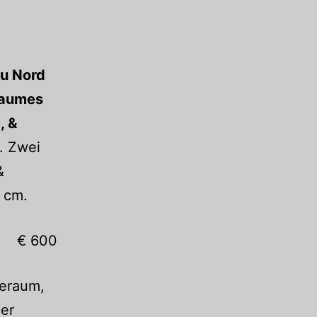
du Nord
yaumes
, &
. Zwei
&
3 cm.
€ 600
eeraum,
ner