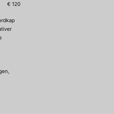
€ 120
ordkap
tiver
e
gen,