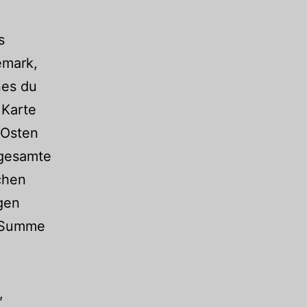
s
emark,
nes du
 Karte
 Osten
 gesamte
chen
igen
in Summe
,