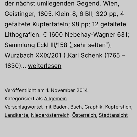
der nächst umliegenden Gegend. Wien,
Geistinger, 1805. Klein-8, 6 Bll, 320 pp, 4
gefaltete Kupfertafeln; 98 pp; 12 gefaltete
Lithografien. € 1600 Nebehay-Wagner 631;
Sammlung Eckl III/158 („sehr selten“);
Wurzbach XXIX/201 („Karl Schenk (1765 –
Objekt
1830)…
weiterlesen
des
Monats
Veröffentlicht am
1. November 2014
November
Kategorisiert als
Allgemein
Verschlagwortet mit
Baden
,
Buch
,
Graphik
,
Kupferstich
,
Landkarte
,
Niederösterreich
,
Österreich
,
Stadtansicht