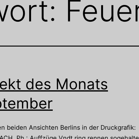
wort:
Feue
ekt des Monats
ptember
en beiden Ansichten Berlins in der Druckgrafik:
CH, Ph.: Auffzüge Vndt ring rennen sogehalt