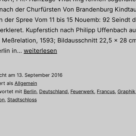
nach der Churfürsten Von Brandenburg Kindtau
n der Spree Vom 11 bis 15 Nouemb: 92 Seindt d
 erkleret. Kupferstich nach Philipp Uffenbach a
 Meßrelation, 1593; Bildausschnitt 22,5 x 28 c
Objekt
erlin in…
weiterlesen
des
Monats
icht am
13. September 2016
September
ert als
Allgemein
wortet mit
Berlin
,
Deutschland
,
Feuerwerk
,
Francus
,
Graphik
on
,
Stadtschloss