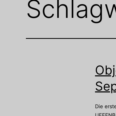
Schlag
Obj
Se
Die erst
UFFENBA