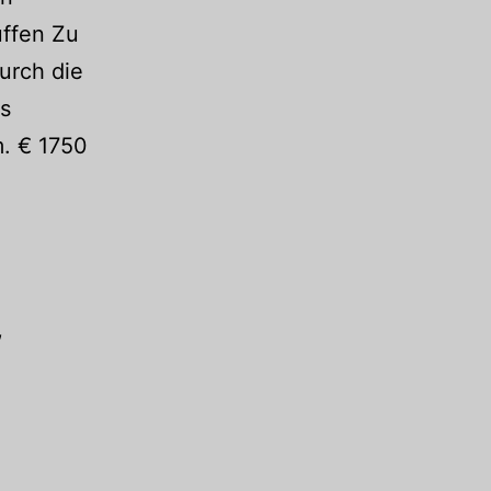
ffen Zu
urch die
us
m. € 1750
,