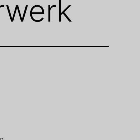
rwerk
en