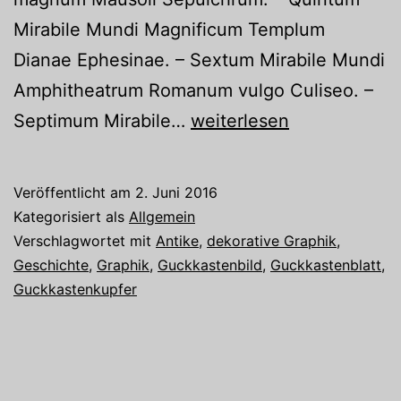
Mirabile Mundi Magnificum Templum
Dianae Ephesinae. – Sextum Mirabile Mundi
Amphitheatrum Romanum vulgo Culiseo. –
Objekt
Septimum Mirabile…
weiterlesen
des
Monats
Veröffentlicht am
2. Juni 2016
Juni
Kategorisiert als
Allgemein
Verschlagwortet mit
Antike
,
dekorative Graphik
,
Geschichte
,
Graphik
,
Guckkastenbild
,
Guckkastenblatt
,
Guckkastenkupfer