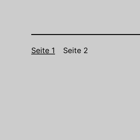
Beitragsnaviga
Seite 1
Seite 2