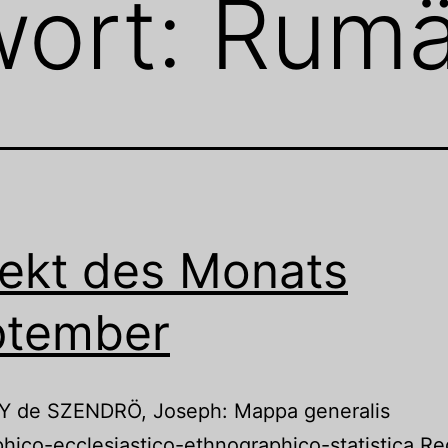
wort:
Rumä
ekt des Monats
ptember
 de SZENDRÖ, Joseph: Mappa generalis
hico-ecclesiastico-ethnographico-statistica Re