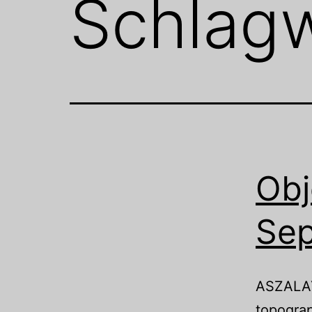
Schlag
Obj
Se
ASZALAY
topograp