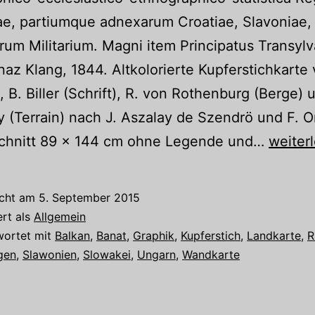
e, partiumque adnexarum Croatiae, Slavoniae,
rum Militarium. Magni item Principatus Transylv
naz Klang, 1844. Altkolorierte Kupferstichkarte 
, B. Biller (Schrift), R. von Rothenburg (Berge) 
 (Terrain) nach J. Aszalay de Szendrö und F. Or
Objekt
schnitt 89 x 144 cm ohne Legende und…
weiter
des
Monat
icht am
5. September 2015
Septe
ert als
Allgemein
wortet mit
Balkan
,
Banat
,
Graphik
,
Kupferstich
,
Landkarte
,
R
gen
,
Slawonien
,
Slowakei
,
Ungarn
,
Wandkarte