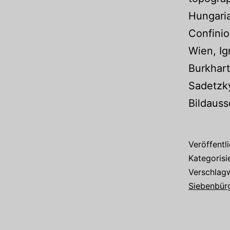
Hungaria
Confinio
Wien, Ig
Burkhart
Sadetzky
Bildaus
Veröffentl
Kategorisi
Verschlag
Siebenbür