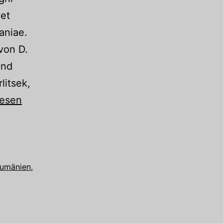
 et
aniae.
von D.
und
litsek,
lesen
s
mber
umänien
,