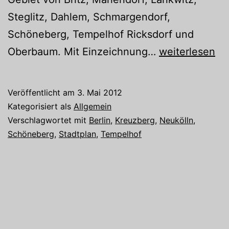
Steglitz, Dahlem, Schmargendorf,
Schöneberg, Tempelhof Ricksdorf und
Objekt
Oberbaum. Mit Einzeichnung…
weiterlesen
des
Monats
Veröffentlicht am
3. Mai 2012
Mai
Kategorisiert als
Allgemein
Verschlagwortet mit
Berlin
,
Kreuzberg
,
Neukölln
,
Schöneberg
,
Stadtplan
,
Tempelhof