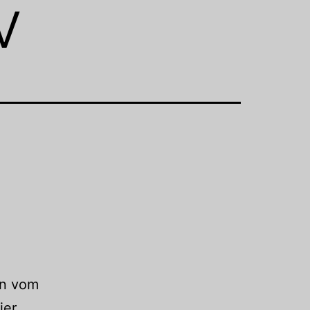
v
in vom
ier