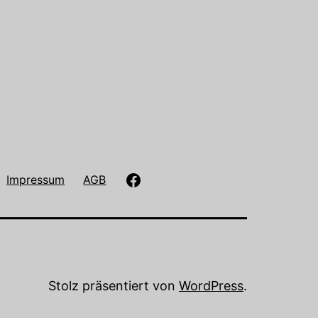
Antiquariat
Impressum
AGB
Paulusch
auf
Facebook
Stolz präsentiert von
WordPress
.