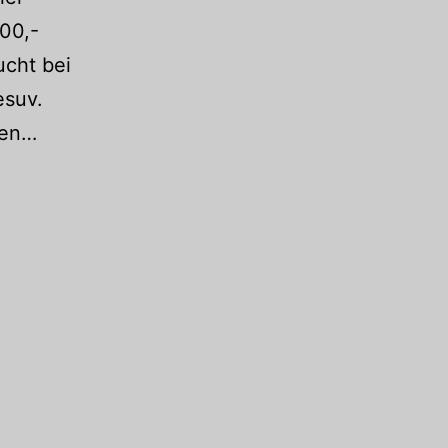
200,-
ucht bei
esuv.
Objekt
ten…
des
Monats
November