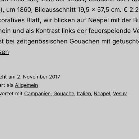
, um 1860, Bildausschnitt 19,5 x 57,5 cm. € 2.
oratives Blatt, wir blicken auf Neapel mit der B
in und als Kontrast links der feuerspeiende V
st bei zeitgenössischen Gouachen mit getusch
sen
icht am
2. November 2017
ert als
Allgemein
wortet mit
Campanien
,
Gouache
,
Italien
,
Neapel
,
Vesuv