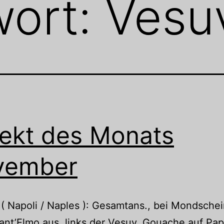
wort:
Vesu
ekt des Monats
vember
 Napoli / Naples ): Gesamtans., bei Mondsche
ant’Elmo aus, links der Vesuv, Gouache auf Pap