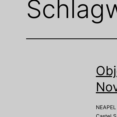
Schlag
Obj
No
NEAPEL (
Castel S