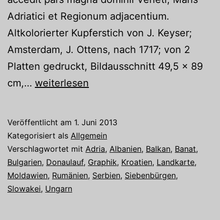
Adriatici et Regionum adjacentium.
Altkolorierter Kupferstich von J. Keyser;
Amsterdam, J. Ottens, nach 1717; von 2
Platten gedruckt, Bildausschnitt 49,5 x 89
Objekt
cm,…
weiterlesen
des
Monats
Veröffentlicht am
1. Juni 2013
Juni
Kategorisiert als
Allgemein
Verschlagwortet mit
Adria
,
Albanien
,
Balkan
,
Banat
,
Bulgarien
,
Donaulauf
,
Graphik
,
Kroatien
,
Landkarte
,
Moldawien
,
Rumänien
,
Serbien
,
Siebenbürgen
,
Slowakei
,
Ungarn